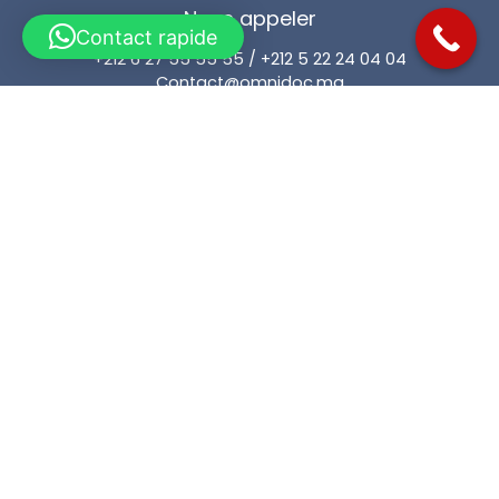
Nous appeler
Contact rapide
+212 6 27 55 55 55 / +212 5 22 24 04 04
Contact@omnidoc.ma
101 business square yaacoub el mansour, 4 éme etage,
Casablanca
Horaires :
24 heures sur 24, 7 jours sur 7
Application
Lien Rapide
Accueil
Services Particuliers
Services Entreprises