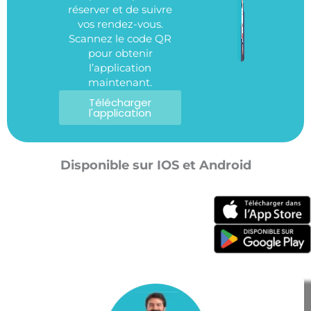
réserver et de suivre
vos rendez-vous.
Scannez le code QR
pour obtenir
l’application
maintenant.
Télécharger
l'application
Disponible sur IOS et Android