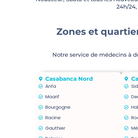
24h/24,
Zones et quartie
Notre service de médecins à d
Casabanca Nord
Ca
Anfa
Sid
Maarif
De
Bourgogne
Ha
Racine
Ro
Gauthier
Mé