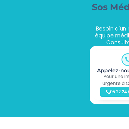
Sos Méd
Besoin d’un
équipe médi
Consult
Appelez-no
Pour une in
urgente à 
05 22 24