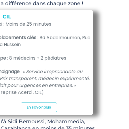
 la différence dans chaque zone !
CIL
i
: Moins de 25 minutes
lacements clés
: Bd Abdelmoumen, Rue
a Hussein
ipe
: 8 médecins + 2 pédiatres
oignage
: «
Service irréprochable au
. Prix transparent, médecin expérimenté.
fait pour urgences en entreprise.
»
reprise Acerd , CIL)
En savoir plus
u’à Sidi Bernoussi, Mohammedia,
à Casablanca en moins de 35 minutes,