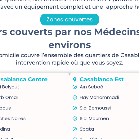
 avec un équipement complet et une approche 
Zones couvertes
rs couverts par nos Médecin
environs
omicile couvre l’ensemble des quartiers de Casabl
intervention rapide où que vous soyez.
sablanca Centre
Casablanca Est
i Belyout
Aïn Sebaâ
rb Omar
Hay Mohammadi
bous
Sidi Bernoussi
ches Noires
Sidi Moumen
dina
Sbata