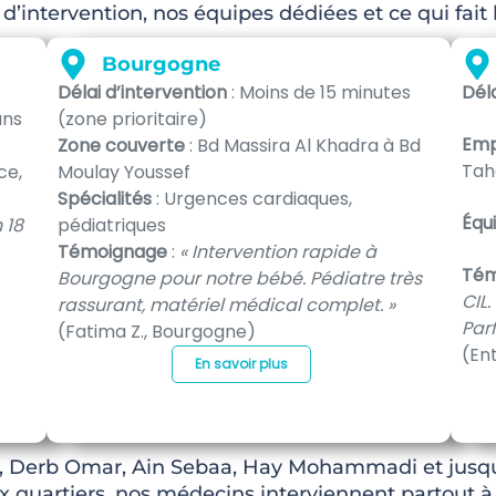
d’intervention, nos équipes dédiées et ce qui fait
Bourgogne
Délai d’intervention
: Moins de 15 minutes
Déla
ans
(zone prioritaire)
Emp
Zone couverte
: Bd Massira Al Khadra à Bd
Tah
ce,
Moulay Youssef
Spécialités
: Urgences cardiaques,
Équ
 18
pédiatriques
Témoignage
:
« Intervention rapide à
Tém
Bourgogne pour notre bébé. Pédiatre très
CIL
rassurant, matériel médical complet. »
Par
(Fatima Z., Bourgogne)
(Ent
En savoir plus
is, Derb Omar, Ain Sebaa, Hay Mohammadi et jusq
x quartiers, nos médecins interviennent partout 