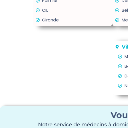
Palmier
De
CIL
Be
Gironde
Me
Vi
M
B
D
N
Vou
Notre service de médecins à domici