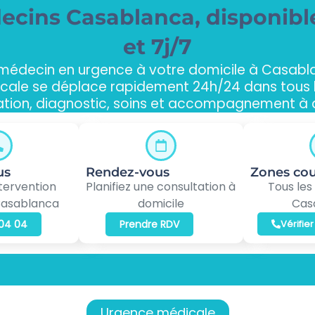
ecins Casablanca, disponibl
et 7j/7
 médecin en urgence à votre domicile à Casabl
cale se déplace rapidement 24h/24 dans tous le
ation, diagnostic, soins et accompagnement à d
us
Rendez-vous
Zones cou
tervention
Planifiez une consultation à
Tous les
Casablanca
domicile
Cas
 04 04
Prendre RDV
Vérifie
Urgence médicale