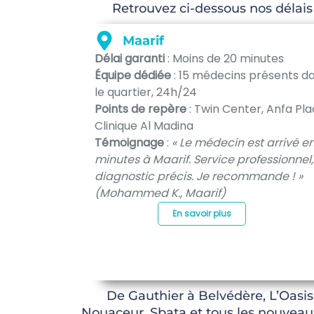
Retrouvez ci-dessous nos délais 
Maarif
Délai garanti
: Moins de 20 minutes
Équipe dédiée
: 15 médecins présents d
le quartier, 24h/24
Points de repère
: Twin Center, Anfa Pla
Clinique Al Madina
Témoignage
:
« Le médecin est arrivé en
minutes à Maarif. Service professionnel,
diagnostic précis. Je recommande ! »
(Mohammed K., Maarif)
En savoir plus
De Gauthier à Belvédère, L’Oas
Nouaceur, Sbata et tous les nouveau