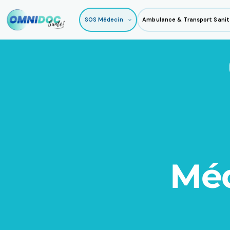
Aller
au
SOS Médecin
Ambulance & Transport Sanit
contenu
Méd