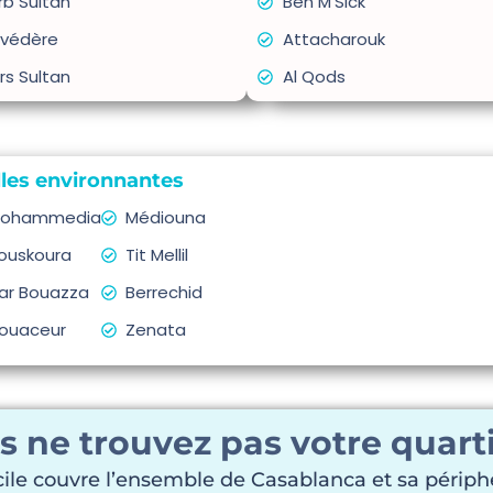
rb Sultan
Ben M'Sick
lvédère
Attacharouk
rs Sultan
Al Qods
lles environnantes
ohammedia
Médiouna
ouskoura
Tit Mellil
ar Bouazza
Berrechid
ouaceur
Zenata
s ne trouvez pas votre quarti
le couvre l’ensemble de Casablanca et sa périphé