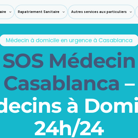
aire
Rapatriement Sanitaire
Autres services aux particuliers
Médecin à domicile en urgence à Casablanca
SOS Médecin
Casablanca
–
ecins à Domi
24h/24