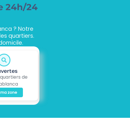
e 24h/24
anca ? Notre
s quartiers.
omicile.
vertes
 quartiers de
ablanca
r ma zone